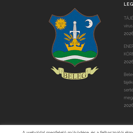
LEG
TÁJÉ
víru
2026
ENE
KÖR
2026
Bele
tájék
sert
megá
2026
A weboldal megfelelő működése, és a felhasználói élmén