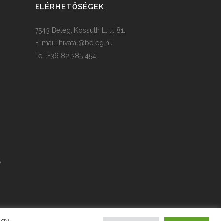
ELÉRHETŐSÉGEK
7543 Beleg, Kossuth L. u. 81.
E-mail:
hivatal@beleg.hu
Tel: +36 82 385 454
agy