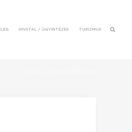
ELEG
HIVATAL / ÜGYINTÉZÉS
TURIZMUS
Főoldal
>
11-0-8-2021. elnöki döntés.pdf