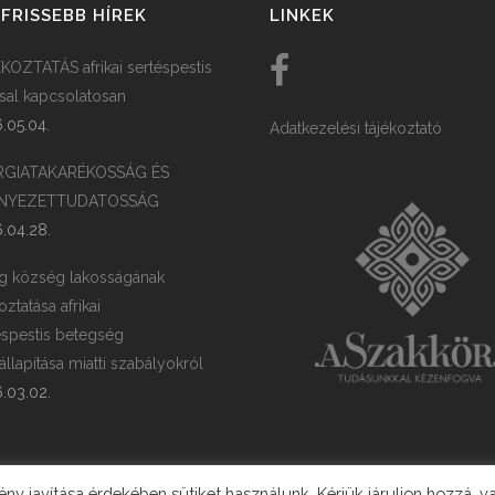
FRISSEBB HÍREK
LINKEK
KOZTATÁS afrikai sertéspestis
ssal kapcsolatosan
.05.04.
Adatkezelési tájékoztató
RGIATAKARÉKOSSÁG ÉS
NYEZETTUDATOSSÁG
.04.28.
g község lakosságának
oztatása afrikai
éspestis betegség
llapítása miatti szabályokról
.03.02.
y javítása érdekében sütiket használunk. Kérjük járuljon hozzá, v