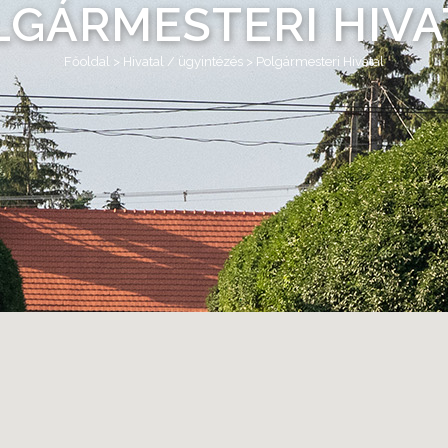
LGÁRMESTERI HIVA
Főoldal
>
Hivatal / ügyintézés
>
Polgármesteri Hivatal