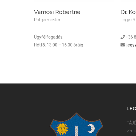
Vámosi Róbertné
Dr. K
Polgármester
Jegyző
Ügyfélfogadás:
+36 8
Hétfő: 13.00 – 16.00 óráig
jegy
LEG
TÁJÉ
víru