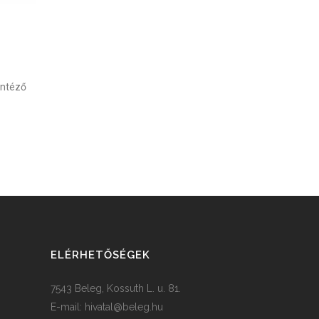
intéző
ELÉRHETŐSÉGEK
7543 Beleg, Kossuth L. u. 81.
E-mail:
hivatal@beleg.hu