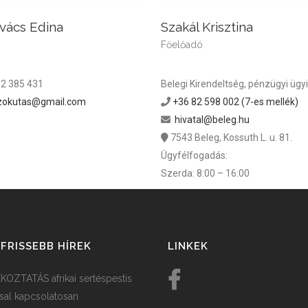
ovács Edina
Szakál Krisztina
Főelőadó
2 385 431
Belegi Kirendeltség, pénzügyi ügy
zokutas@gmail.com
+36 82 598 002 (7-es mellék)
hivatal@beleg.hu
7543 Beleg, Kossuth L. u. 81.
Ügyfélfogadás:
Szerda: 8:00 – 16:00
FRISSEBB HÍREK
LINKEK
KOZTATÁS afrikai sertéspestis
ssal kapcsolatosan