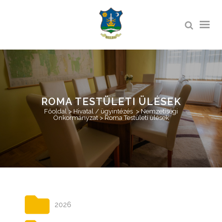
ROMA TESTÜLETI ÜLÉSEK
Főoldal
>
Hivatal / ügyintézés
>
Nemzetiségi
Önkormányzat
>
Roma Testületi ülések
2026