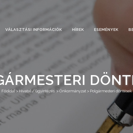
VÁLASZTÁSI INFORMÁCIÓK
HÍREK
ESEMÉNYEK
B
GÁRMESTERI DÖNT
Főoldal
>
Hivatal / ügyintézés
>
Önkormányzat
>
Polgármesteri döntések