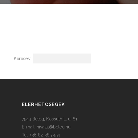
Keresés:
ELÉRHETŐSÉGEK
7543 Beleg, Kossuth L. u. 81.
E-mail:
hivatal@beleg.hu
Tel: +36 82 385 454