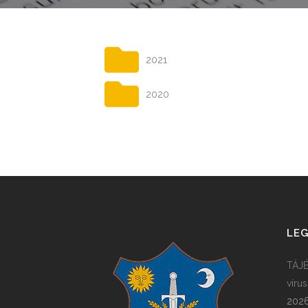
2021
2020
LEG
TÁJÉ
víru
2026