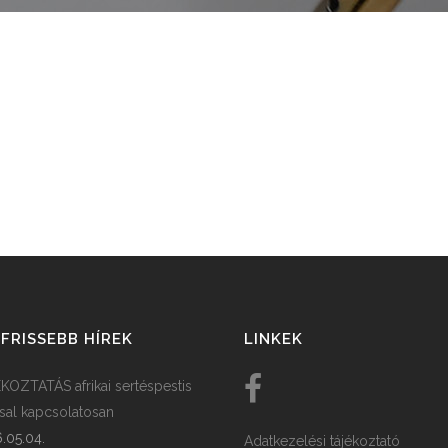
FRISSEBB HÍREK
LINKEK
KOZTATÁS afrikai sertéspestis
ssal kapcsolatosan
.05.04.
Adatkezelési tájékoztató