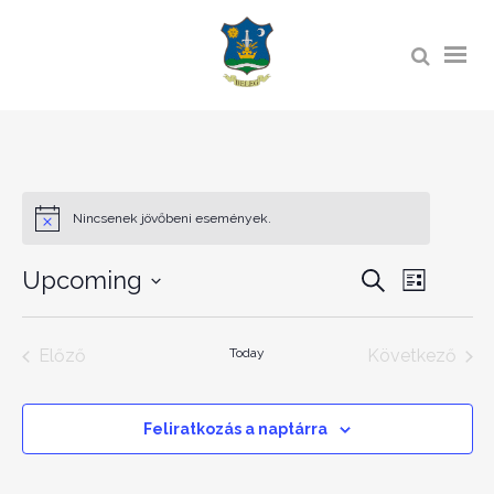
Nincsenek jövőbeni események.
ESEMÉ
Upcoming
ESEMÉNY
Keresett
List
kifejezés
NÉZET
KERESÉS
Dátum
NAVIGÁ
kiválasztása.
ÉS
Előző
Today
Következő
Események
Esemény
NÉZET
VÁLASZT
Feliratkozás a naptárra