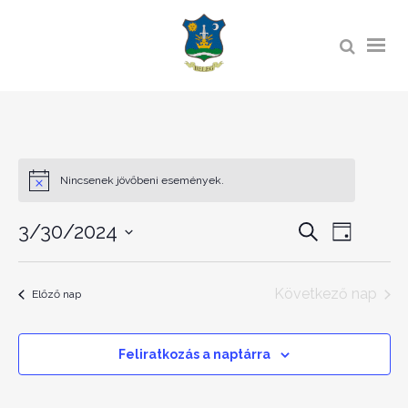
Nincsenek jövőbeni események.
ESEMÉ
3/30/2024
ESEMÉNY
Keresett
Day
kifejezés
NÉZET
KERESÉS
Dátum
NAVIGÁ
kiválasztása.
ÉS
Következő nap
Előző nap
NÉZET
VÁLASZT
Feliratkozás a naptárra