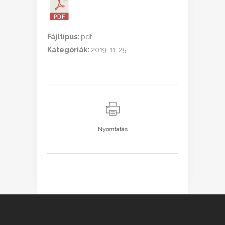
Fájltípus:
pdf
Kategóriák:
2019-11-25
Nyomtatás