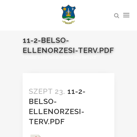
11-2-BELSO-
ELLENORZESI-TERV.PDF
Főoldal
>
11-2-belso-ellenorzesi-terv.pdf
SZEPT 23.
11-2-
BELSO-
ELLENORZESI-
TERV.PDF