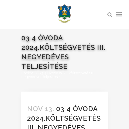
03 4 ÓVODA
2024.KÖLTSÉGVETÉS III.
NEGYEDÉVES
TELJESÍTÉSE
Főoldal
>
03 4 Óvoda 2024.költségvetés III.
negyedéves teljesítése
NOV 13.
03 4 ÓVODA
2024.KÖLTSÉGVETÉS
III. NEGYEDÉVES