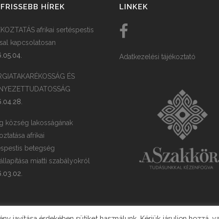
FRISSEBB HÍREK
LINKEK
KOZTATÁS afrikai sertéspestis
ssal kapcsolatosan
.05.04.
Adatkezelési tájékoztató
RGIATAKARÉKOSSÁG ÉS
NYEZETTUDATOSSÁG
.04.28.
g község lakosságának
oztatása afrikai
éspestis betegség
llapítása miatti szabályokról
.03.02.
y javítása érdekében sütiket használunk. Kérjük járuljon hozzá, v