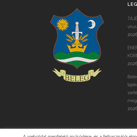
LEG
TÁJÉ
víru
2026
ENE
KÖR
2026
Bele
tájék
sert
megá
2026
A weboldal megfelelő működése, és a felhasználói élmén