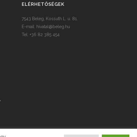
ELÉRHETŐSÉGEK
7543 Beleg, Kossuth L. u. 81.
E-mail:
hivatal@beleg.hu
Tel: +36 82 385 454
agy