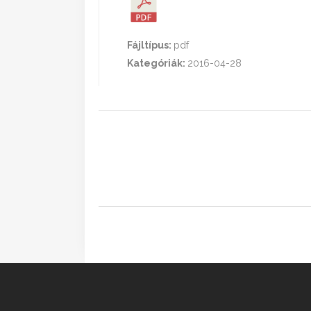
Fájltípus:
pdf
Kategóriák:
2016-04-28