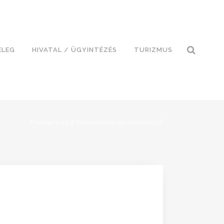
ELEG
HIVATAL / ÜGYINTÉZÉS
TURIZMUS
Főoldal
>
03-2-belso-ellenorzes-jelentes.pdf