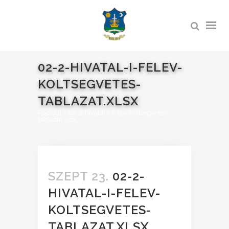
02-2-HIVATAL-I-FELEV-
KOLTSEGVETES-
TABLAZAT.XLSX
Főoldal
>
02-2-hivatal-I-felev-koltsegvetes-
tablazat.xlsx
SZEPT 23.
02-2-
HIVATAL-I-FELEV-
KOLTSEGVETES-
TABLAZAT.XLSX