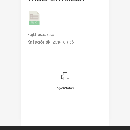
Fájltípus:
xlsx
Kategóriák:
2015-09-16
Nyomtatás