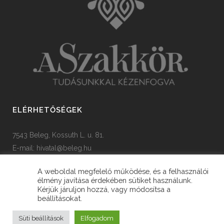
ELÉRHETŐSÉGEK
7543 Beleg, Kossuth L. u. 81.
E-mail:
hivatal@beleg.hu
Tel: +36 82 385 454
A weboldal megfelelő működése, és a felhasználói
élmény javítása érdekében sütiket használunk.
Kérjük járuljon hozzá, vagy módosítsa a
beállításokat.
© Copyright Ötvöskónyi Község Önkormányzata
Süti beállítások
Elfogadom