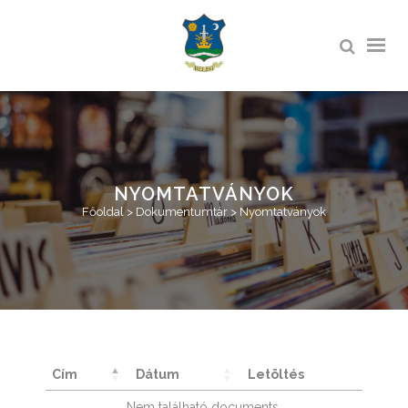
NYOMTATVÁNYOK
Főoldal
>
Dokumentumtár
>
Nyomtatványok
Cím
Dátum
Letöltés
Nem található documents.