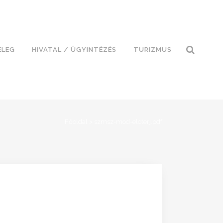
ELEG
HIVATAL / ÜGYINTÉZÉS
TURIZMUS
Főoldal
>
szmsz-mod-eloterj.pdf