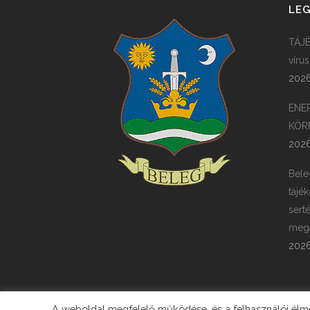
LEG
TÁJÉ
víru
2026
ENE
KÖR
2026
Bele
tájék
sert
megá
2026
A weboldal megfelelő működése, és a felhasználói élmén