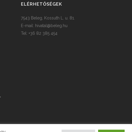
ELÉRHETŐSÉGEK
7543 Beleg, Kossuth L. u. 81.
E-mail:
hivatal@beleg.hu
Tel: +36 82 385 454
agy