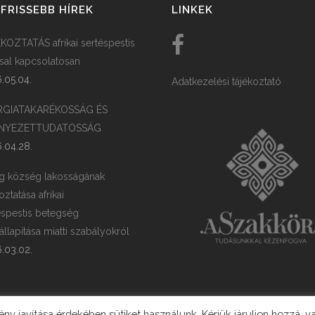
FRISSEBB HÍREK
LINKEK
KOZTATÁS afrikai sertéspestis
ssal kapcsolatosan
.05.04.
Adatkezelési tájékoztató
RGIATAKARÉKOSSÁG ÉS
NYEZETTUDATOSSÁG
.04.28.
g község lakosságának
oztatása afrikai
éspestis betegség
llapítása miatti szabályokról
.03.02.
y javítása érdekében sütiket használunk. Kérjük járuljon hozzá, v