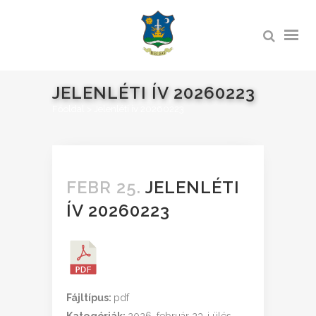
JELENLÉTI ÍV 20260223
Főoldal
>
Jelenléti ív 20260223
FEBR 25.
JELENLÉTI
ÍV 20260223
Fájltípus:
pdf