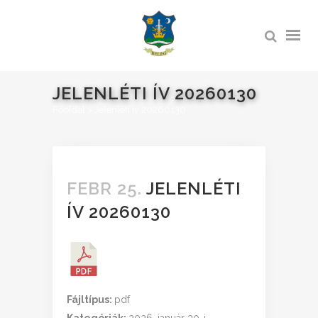
JELENLÉTI ÍV 20260130
Főoldal
>
Jelenléti ív 20260130
FEBR 25.
JELENLÉTI
ÍV 20260130
Fájltípus:
pdf