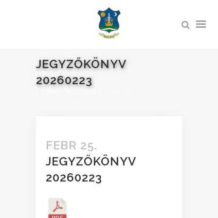
JEGYZŐKÖNYV
20260223
Főoldal
>
Jegyzőkönyv 20260223
FEBR 25.
JEGYZŐKÖNYV
20260223