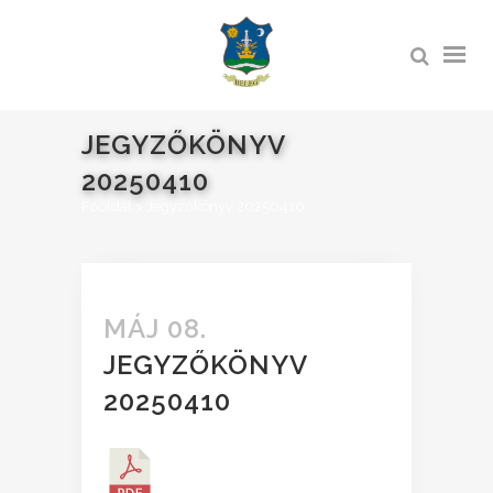
JEGYZŐKÖNYV
20250410
Főoldal
>
Jegyzőkönyv 20250410
MÁJ 08.
JEGYZŐKÖNYV
20250410