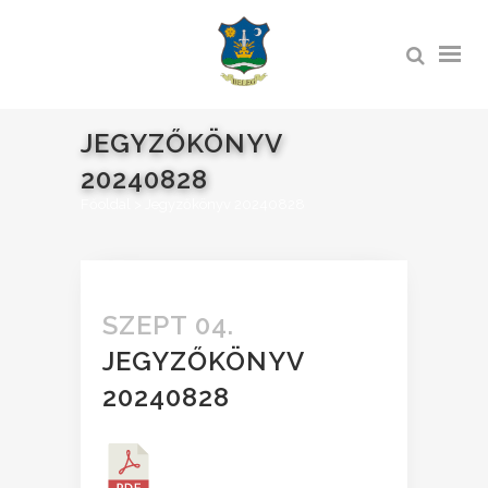
JEGYZŐKÖNYV
20240828
Főoldal
>
Jegyzőkönyv 20240828
SZEPT 04.
JEGYZŐKÖNYV
20240828