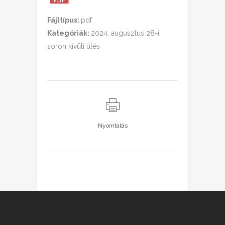
Fájltípus:
pdf
Kategóriák:
2024. augusztus 28-i
soron kívüli ülés
Nyomtatás