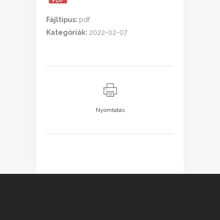
Fájltípus:
pdf
Kategóriák:
2022-02-07
Nyomtatás