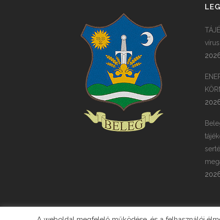
LEG
TÁJÉ
víru
2026
ENE
KÖR
2026
Bele
tájék
sert
megá
2026
A weboldal megfelelő működése, és a felhasználói élmén