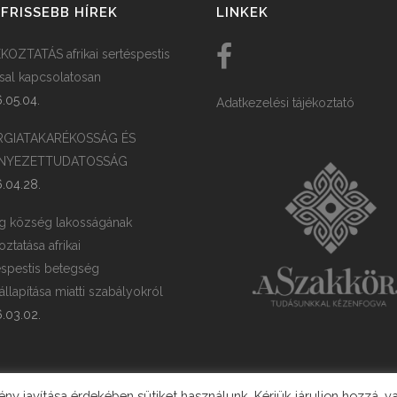
FRISSEBB HÍREK
LINKEK
KOZTATÁS afrikai sertéspestis
ssal kapcsolatosan
.05.04.
Adatkezelési tájékoztató
RGIATAKARÉKOSSÁG ÉS
NYEZETTUDATOSSÁG
.04.28.
g község lakosságának
oztatása afrikai
éspestis betegség
llapítása miatti szabályokról
.03.02.
y javítása érdekében sütiket használunk. Kérjük járuljon hozzá, v