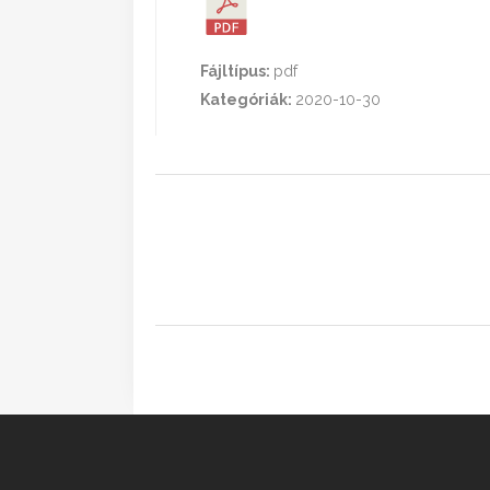
Fájltípus:
pdf
Kategóriák:
2020-10-30