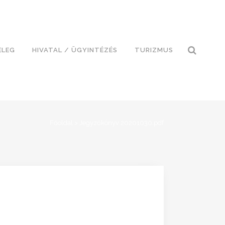
ELEG
HIVATAL / ÜGYINTÉZÉS
TURIZMUS
Főoldal
>
Jegyzőkönyv 20201030.pdf