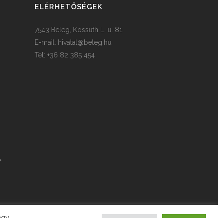
ELÉRHETŐSÉGEK
7543 Beleg, Kossuth L. u. 81.
E-mail:
hivatal@beleg.hu
Tel: +36 82 385 454
agy