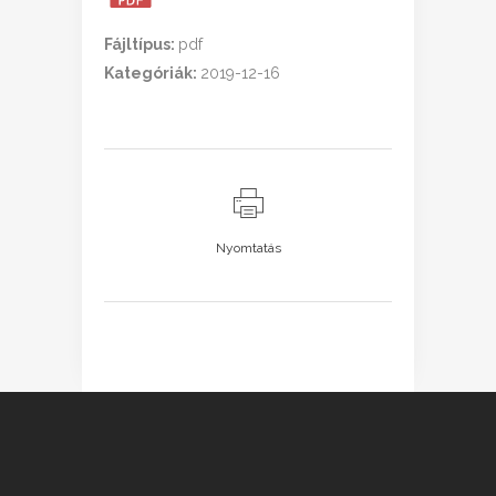
Fájltípus:
pdf
Kategóriák:
2019-12-16
Nyomtatás