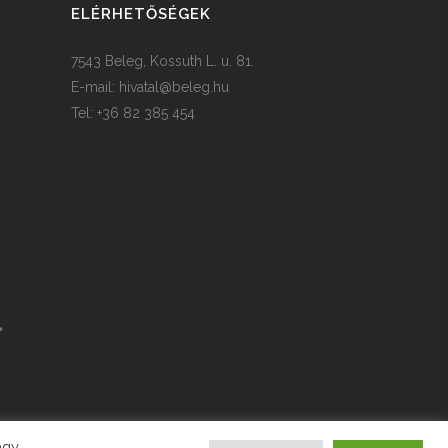
ELÉRHETŐSÉGEK
7543 Beleg, Kossuth L. u. 81.
E-mail:
hivatal@beleg.hu
Tel: +36 82 385 454
agy