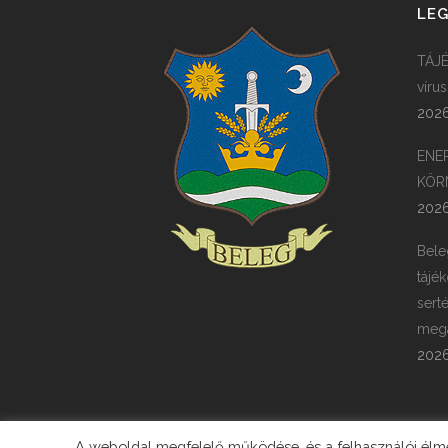
LEG
TÁJÉ
víru
2026
ENE
KÖR
2026
Bele
tájék
sert
megá
2026
A weboldal megfelelő működése, és a felhasználói élmén