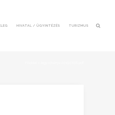
ELEG
HIVATAL / ÜGYINTÉZÉS
TURIZMUS
Főoldal
>
Jegyzőkönyv 20190708.pdf