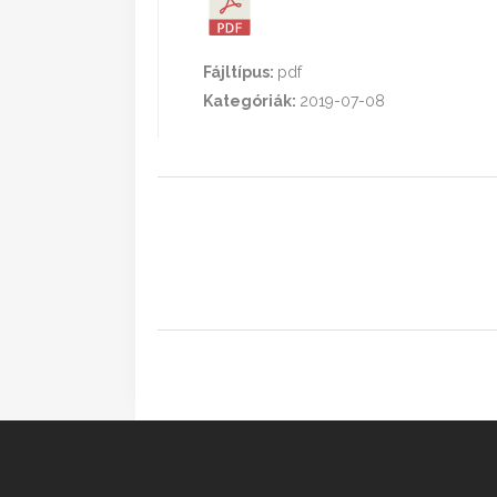
Fájltípus:
pdf
Kategóriák:
2019-07-08