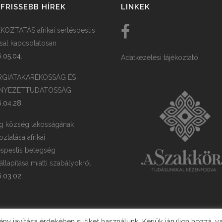
FRISSEBB HÍREK
LINKEK
KOZTATÁS afrikai sertéspestis
ssal kapcsolatosan
.05.04.
Adatkezelési tájékoztató
RGIATAKARÉKOSSÁG ÉS
NYEZETTUDATOSSÁG
.04.28.
g község lakosságának
oztatása afrikai
éspestis betegség
llapítása miatti szabályokról
.03.02.
y javítása érdekében sütiket használunk. Kérjük járuljon hozzá, v