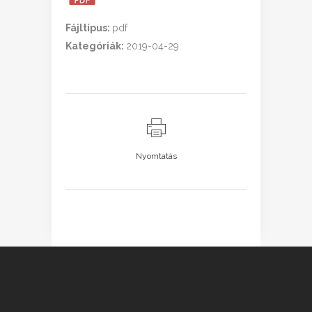
Fájltípus:
pdf
Kategóriák:
2019-04-29
Nyomtatás