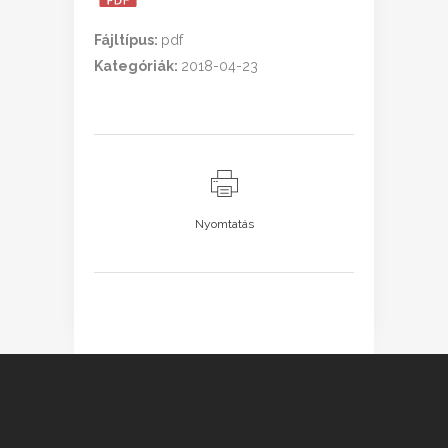
Fájltípus:
pdf
Kategóriák:
2018-04-23
Nyomtatás