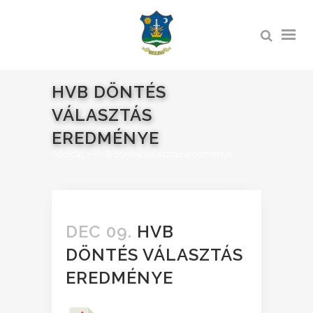
HVB DÖNTÉS
VÁLASZTÁS
EREDMÉNYE
Főoldal
>
HVB döntés választás eredménye
DEC 09.
HVB
DÖNTÉS VÁLASZTÁS
EREDMÉNYE