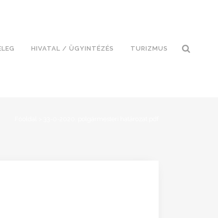
ELEG
HIVATAL / ÜGYINTÉZÉS
TURIZMUS
Főoldal
>
33-0-2020. polgármesteri határozat.pdf