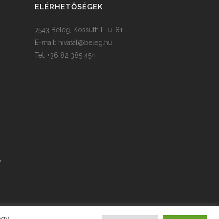
ELÉRHETŐSÉGEK
7543 Beleg, Kossuth L. u. 81.
E-mail:
hivatal@beleg.hu
Tel: +36 82 385 454
agy