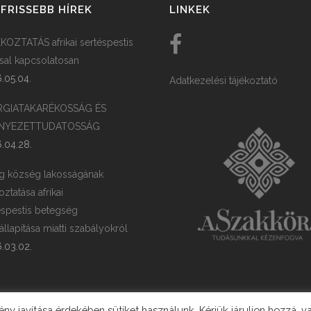
FRISSEBB HÍREK
LINKEK
KOZTATÁS afrikai sertéspestis
ssal kapcsolatosan
.05.04.
Adatkezelési tájékoztató
RGIATAKARÉKOSSÁG ÉS
NYEZETTUDATOSSÁG
.04.28.
g község lakosságának
oztatása afrikai
éspestis betegség
llapítása miatti szabályokról
.03.02.
y javítása érdekében sütiket használunk. Kérjük járuljon hozzá, v