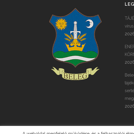
LEG
TÁJÉ
víru
2026
ENE
KÖR
2026
Bele
tájék
sert
megá
2026
A weboldal megfelelő működése, és a felhasználói élmén