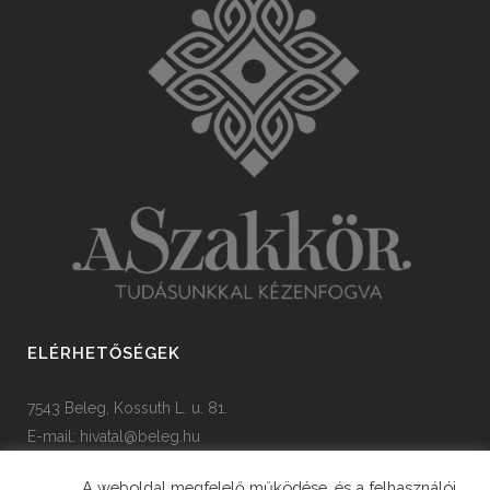
ELÉRHETŐSÉGEK
7543 Beleg, Kossuth L. u. 81.
E-mail:
hivatal@beleg.hu
Tel: +36 82 385 454
A weboldal megfelelő működése, és a felhasználói