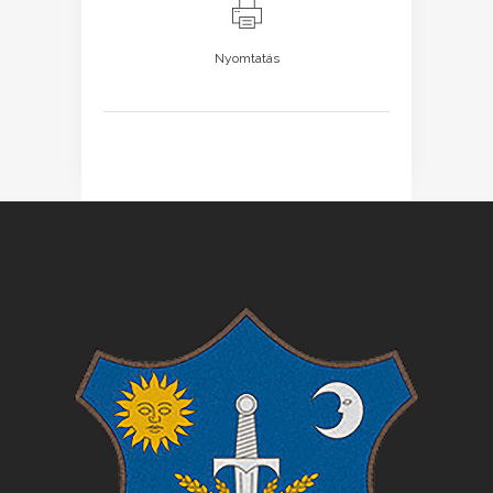
Nyomtatás