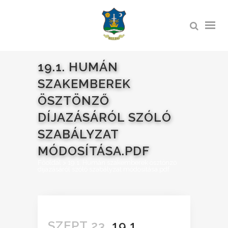
19.1. HUMÁN
SZAKEMBEREK
ÖSZTÖNZŐ
DÍJAZÁSÁRÓL SZÓLÓ
SZABÁLYZAT
MÓDOSÍTÁSA.PDF
Főoldal
>
19.1. Humán szakemberek ösztönző
díjazásáról szóló szabályzat módosítása.pdf
SZEPT 23.
19.1.