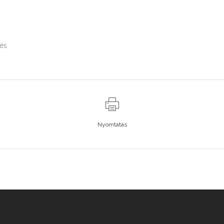
lés
Nyomtatás