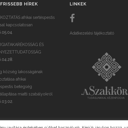
FRISSEBB HÍREK
LINKEK
KOZTATÁS afrikai sertéspestis
ssal kapcsolatosan
.05.04.
Adatkezelési tájékoztató
RGIATAKARÉKOSSÁG ÉS
NYEZETTUDATOSSÁG
.04.28.
g község lakosságának
oztatása afrikai
éspestis betegség
llapítása miatti szabályokról
.03.02.
y javítása érdekében sütiket használunk. Kérjük járuljon hozzá, v