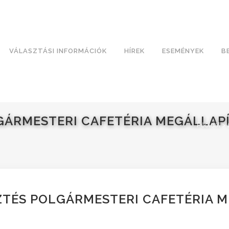
VÁLASZTÁSI INFORMÁCIÓK
HÍREK
ESEMÉNYEK
B
LGÁRMESTERI CAFETÉRIA MEGÁLLAP
Főoldal
>
ZTÉS POLGÁRMESTERI CAFETÉRIA 