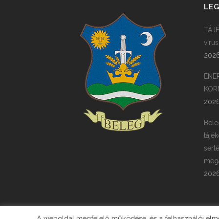
LEG
TÁJÉ
víru
2026
ENE
KÖR
2026
Bele
tájék
sert
megá
2026
A weboldal megfelelő működése, és a felhasználói élmén