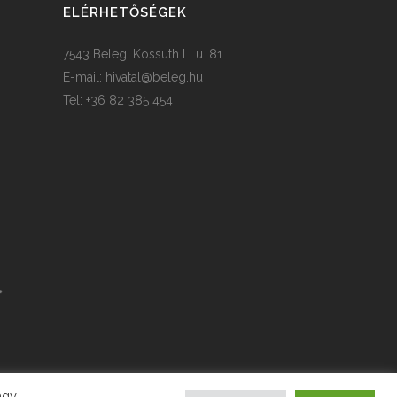
ELÉRHETŐSÉGEK
7543 Beleg, Kossuth L. u. 81.
E-mail:
hivatal@beleg.hu
Tel: +36 82 385 454
agy