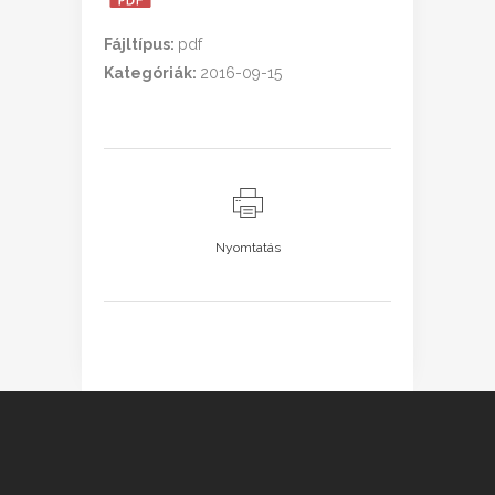
Fájltípus:
pdf
Kategóriák:
2016-09-15
Nyomtatás