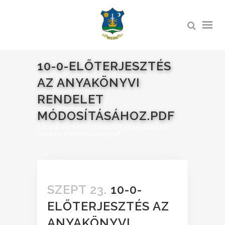
10-0-ELŐTERJESZTÉS
AZ ANYAKÖNYVI
RENDELET
MÓDOSÍTÁSÁHOZ.PDF
Főoldal
>
10-0-Előterjesztés az anyakönyvi
rendelet módosításához.pdf
SZEPT 23.
10-0-
ELŐTERJESZTÉS AZ
ANYAKÖNYVI