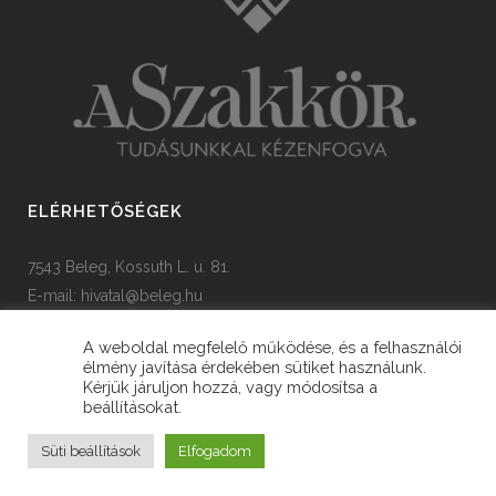
ELÉRHETŐSÉGEK
7543 Beleg, Kossuth L. u. 81.
E-mail:
hivatal@beleg.hu
Tel: +36 82 385 454
A weboldal megfelelő működése, és a felhasználói
élmény javítása érdekében sütiket használunk.
Kérjük járuljon hozzá, vagy módosítsa a
beállításokat.
© Copyright Ötvöskónyi Község Önkormányzata
Süti beállítások
Elfogadom
fejlesztette
iLX RootNET Kft.