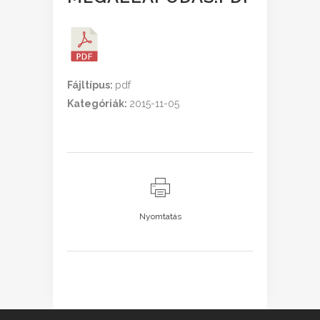
Fájltípus:
pdf
Kategóriák:
2015-11-05
Nyomtatás