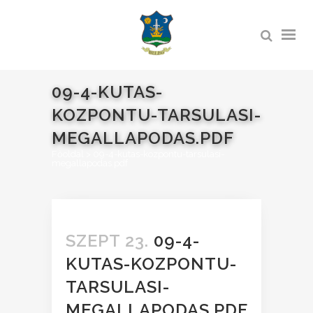
09-4-KUTAS-
KOZPONTU-TARSULASI-
MEGALLAPODAS.PDF
Főoldal
>
09-4-kutas-kozpontu-tarsulasi-
megallapodas.pdf
SZEPT 23.
09-4-
KUTAS-KOZPONTU-
TARSULASI-
MEGALLAPODAS.PDF