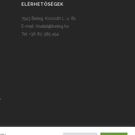
ELÉRHETŐSÉGEK
7543 Beleg, Kossuth L. u. 81.
E-mail:
hivatal@beleg.hu
Tel: +36 82 385 454
agy