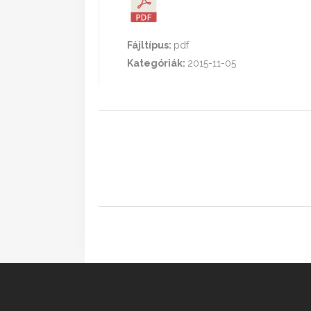
Fájltípus:
pdf
Kategóriák:
2015-11-05