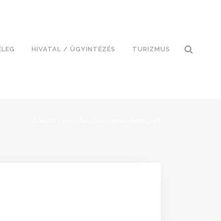
ELEG
HIVATAL / ÜGYINTÉZÉS
TURIZMUS
Főoldal
>
09-0-tarsulasi-megallapodas.pdf