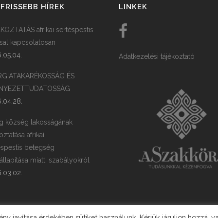
FRISSEBB HÍREK
LINKEK
KOZTATÁS afrikai sertéspestis
ssal kapcsolatosan
.05.04.
Adatkezelési tájékoztató
RGIATAKARÉKOSSÁG ÉS
NYEZETTUDATOSSÁG
.04.28.
g község lakosságának
oztatása afrikai
éspestis betegség
llapítása miatti szabályokról
.03.02.
y javítása érdekében sütiket használunk. Kérjük járuljon hozzá, v