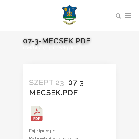
07-3-MECSEK.PDF
Főoldal
>
07-3-mecsek.pdf
SZEPT 23.
07-3-
MECSEK.PDF
Fájltípus:
pdf