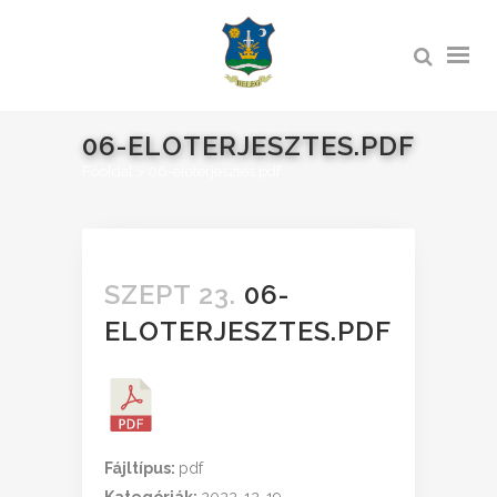
06-ELOTERJESZTES.PDF
Főoldal
>
06-eloterjesztes.pdf
SZEPT 23.
06-
ELOTERJESZTES.PDF
Fájltípus:
pdf