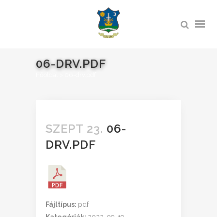
06-DRV.PDF
Főoldal
>
06-drv.pdf
SZEPT 23.
06-
DRV.PDF
Fájltípus:
pdf