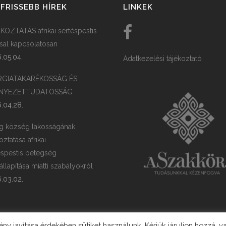
FRISSEBB HÍREK
LINKEK
KOZTATÁS afrikai sertéspestis
ssal kapcsolatosan
.05.04.
Adatkezelési tájékoztató
RGIATAKARÉKOSSÁG ÉS
NYEZETTUDATOSSÁG
.04.28.
g község lakosságának
oztatása afrikai
éspestis betegség
llapítása miatti szabályokról
.03.02.
y javítása érdekében sütiket használunk. Kérjük járuljon hozzá, v