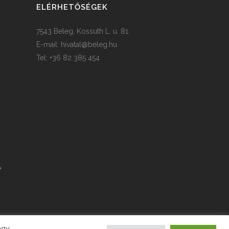
ELÉRHETŐSÉGEK
7543 Beleg, Kossuth L. u. 81.
E-mail:
hivatal@beleg.hu
Tel: +36 82 385 454
agy