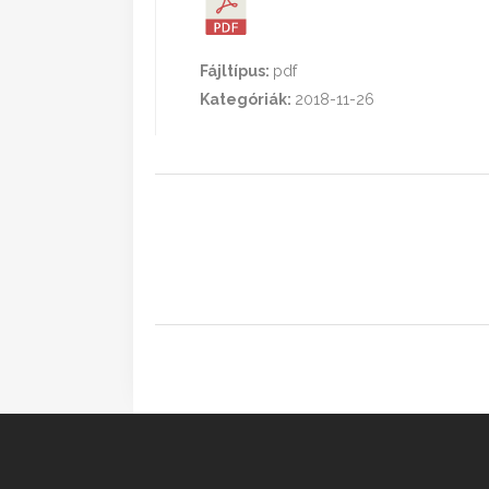
Fájltípus:
pdf
Kategóriák:
2018-11-26