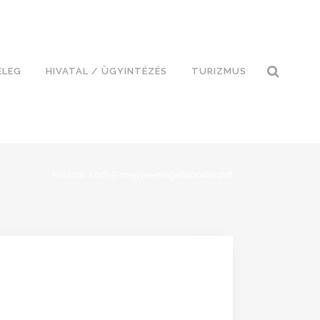
ELEG
HIVATAL / ÜGYINTÉZÉS
TURIZMUS
Főoldal
>
06-5-megyei-megallapodas.pdf