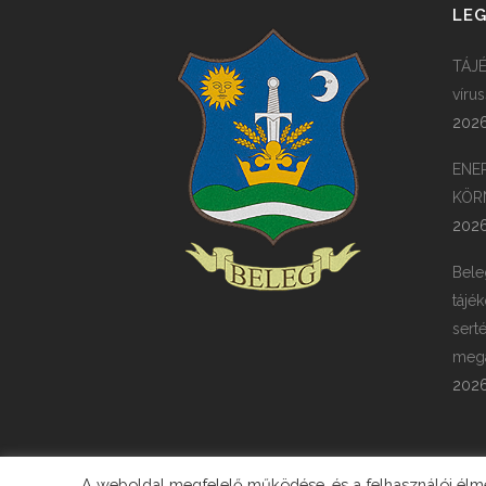
LEG
TÁJÉ
víru
2026
ENE
KÖR
2026
Bele
tájék
sert
megá
2026
A weboldal megfelelő működése, és a felhasználói élmén