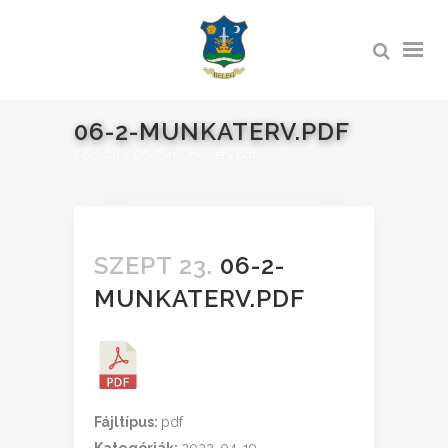
06-2-MUNKATERV.PDF
Főoldal
>
06-2-munkaterv.pdf
SZEPT 23.
06-2-
MUNKATERV.PDF
Fájltípus:
pdf