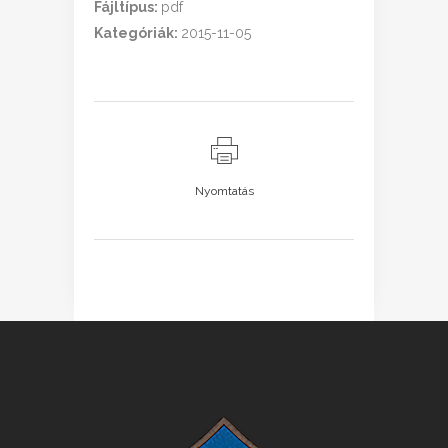
Fájltípus:
pdf
Kategóriák:
2015-11-05
Nyomtatás