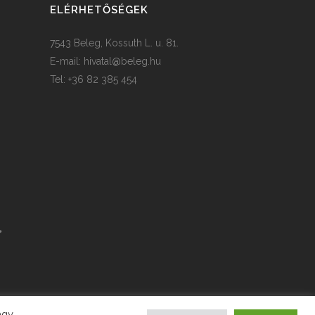
ELÉRHETŐSÉGEK
7543 Beleg, Kossuth L. u. 81.
E-mail:
hivatal@beleg.hu
Tel: +36 82 385 454
agy