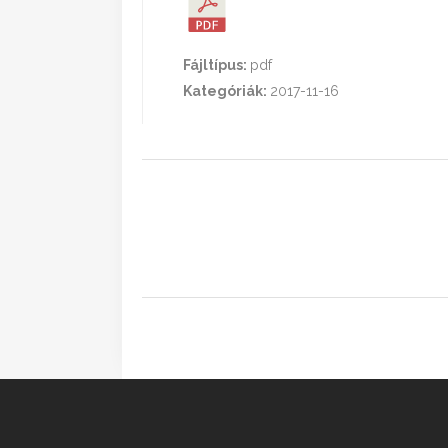
Fájltípus:
pdf
Kategóriák:
2017-11-16