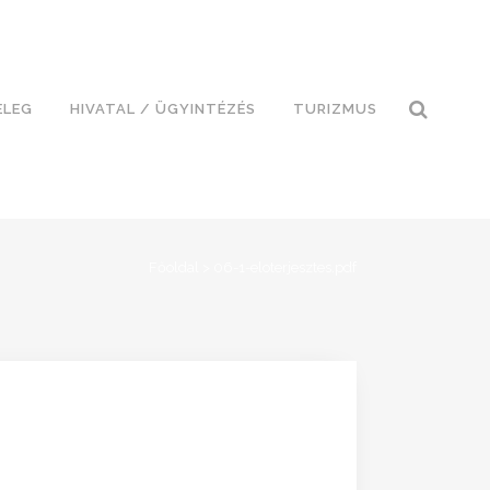
ELEG
HIVATAL / ÜGYINTÉZÉS
TURIZMUS
Főoldal
>
06-1-eloterjesztes.pdf