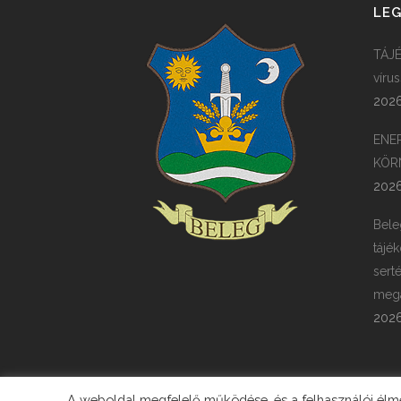
LEG
TÁJÉ
víru
2026
ENE
KÖR
2026
Bele
tájék
sert
megá
2026
A weboldal megfelelő működése, és a felhasználói élmén