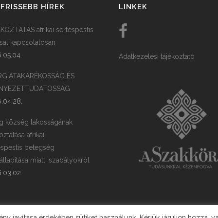
FRISSEBB HÍREK
LINKEK
KOZTATÁS afrikai sertéspestis
ssal kapcsolatosan
.05.04.
Adatkezelési tájékoztató
RGIATAKARÉKOSSÁG ÉS
NYEZETTUDATOSSÁG
.04.28.
g község lakosságának
oztatása afrikai
éspestis betegség
llapítása miatti szabályokról
.03.02.
y javítása érdekében sütiket használunk. Kérjük járuljon hozzá, v