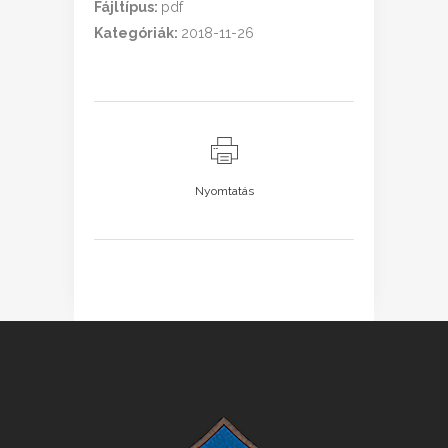
Fájltípus:
pdf
Kategóriák:
2018-11-26
Nyomtatás