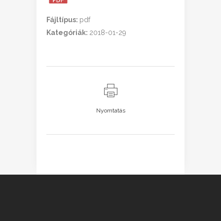
Fájltípus:
pdf
Kategóriák:
2018-01-29
Nyomtatás