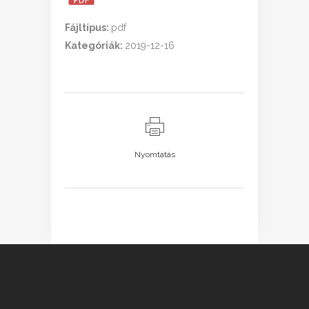
Fájltípus:
pdf
Kategóriák:
2019-12-16
Nyomtatás