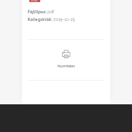
Fájltípus:
pdf
Kategóriák:
2019-10-25
Nyomtatás