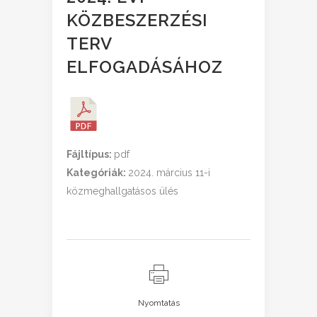
KÖZBESZERZÉSI
TERV
ELFOGADÁSÁHOZ
Fájltípus:
pdf
Kategóriák:
2024. március 11-i
közmeghallgatásos ülés
Nyomtatás