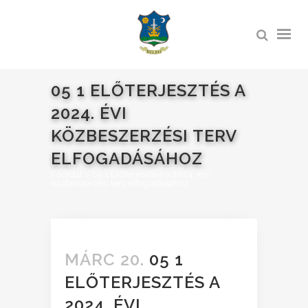
05 1 ELŐTERJESZTÉS A
2024. ÉVI
KÖZBESZERZÉSI TERV
ELFOGADÁSÁHOZ
Főoldal
>
05 1 Előterjesztés a 2024. évi
közbeszerzési terv elfogadásához
MÁRC 20.
05 1
ELŐTERJESZTÉS A
2024. ÉVI