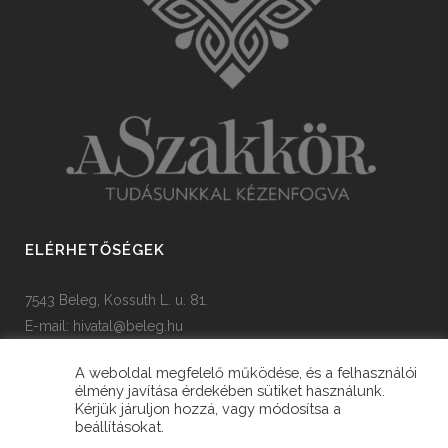
ELÉRHETŐSÉGEK
7543 Beleg, Kossuth L. u. 81.
E-mail:
hivatal@beleg.hu
Tel: +36 82 385 454
A weboldal megfelelő működése, és a felhasználói
élmény javítása érdekében sütiket használunk.
Kérjük járuljon hozzá, vagy módosítsa a
beállításokat.