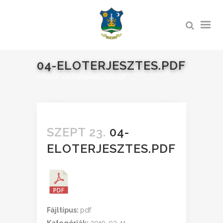
04-ELOTERJESZTES.PDF
Főoldal
>
04-eloterjesztes.pdf
SZEPT 23.
04-
ELOTERJESZTES.PDF
Fájltípus:
pdf