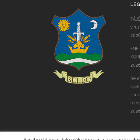
LEG
TÁJÉ
víru
2026
ENE
KÖR
2026
Bele
tájék
sert
megá
2026
A weboldal megfelelő működése, és a felhasználói élmén