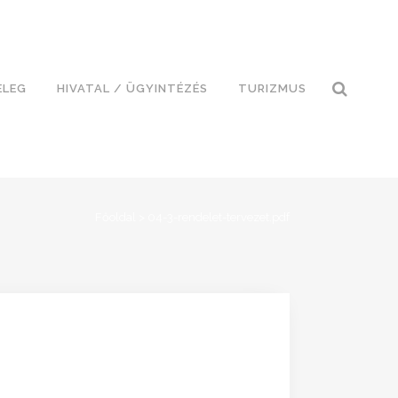
ELEG
HIVATAL / ÜGYINTÉZÉS
TURIZMUS
Főoldal
>
04-3-rendelet-tervezet.pdf