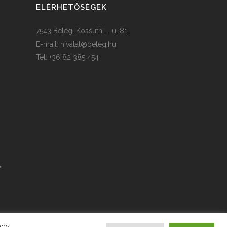
ELÉRHETŐSÉGEK
7543 Beleg, Kossuth L. u. 81.
E-mail:
hivatal@beleg.hu
Tel: +36 82 385 454
agy