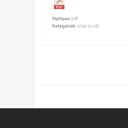
Fájltípus:
pdf
Kategóriák:
2019-01-28