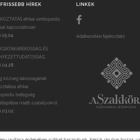
FRISSEBB HÍREK
LINKEK
KOZTATÁS afrikai sertéspestis
ssal kapcsolatosan
.05.04.
Adatkezelési tájékoztató
RGIATAKARÉKOSSÁG ÉS
NYEZETTUDATOSSÁG
.04.28.
g község lakosságának
oztatása afrikai
éspestis betegség
llapítása miatti szabályokról
.03.02.
y javítása érdekében sütiket használunk. Kérjük járuljon hozzá, v