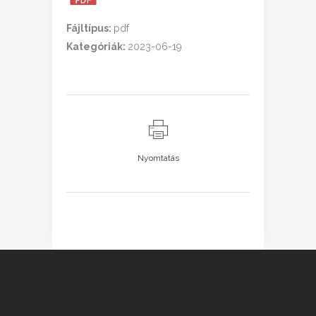
Fájltípus:
pdf
Kategóriák:
2023-06-19
Nyomtatás