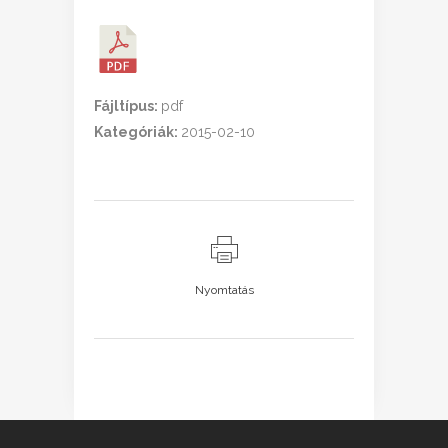
Fájltípus:
pdf
Kategóriák:
2015-02-10
Nyomtatás