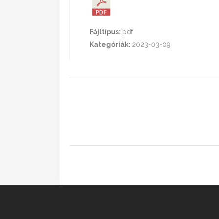
Fájltípus:
pdf
Kategóriák:
2023-03-09