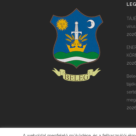
LEG
TÁJÉ
víru
2026
ENE
KÖR
2026
Bele
tájék
sert
megá
2026
A weboldal megfelelő működése, és a felhasználói élmén