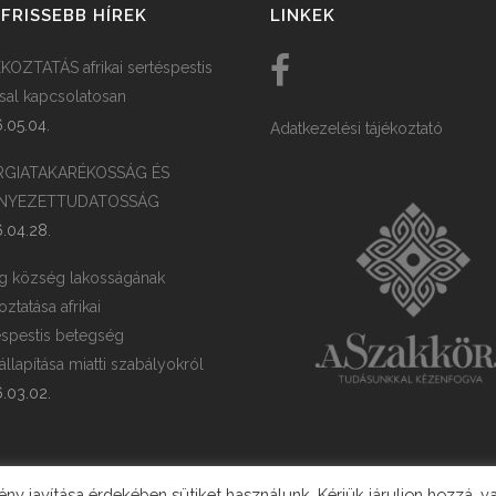
FRISSEBB HÍREK
LINKEK
KOZTATÁS afrikai sertéspestis
ssal kapcsolatosan
.05.04.
Adatkezelési tájékoztató
RGIATAKARÉKOSSÁG ÉS
NYEZETTUDATOSSÁG
.04.28.
g község lakosságának
oztatása afrikai
éspestis betegség
llapítása miatti szabályokról
.03.02.
y javítása érdekében sütiket használunk. Kérjük járuljon hozzá, v