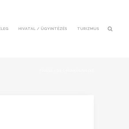
ELEG
HIVATAL / ÜGYINTÉZÉS
TURIZMUS
Főoldal
>
04-1-eloterjesztes.pdf