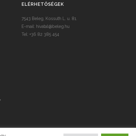
ELÉRHETŐSÉGEK
7543 Beleg, Kossuth L. u. 81.
E-mail:
hivatal@beleg.hu
Tel: +36 82 385 454
agy