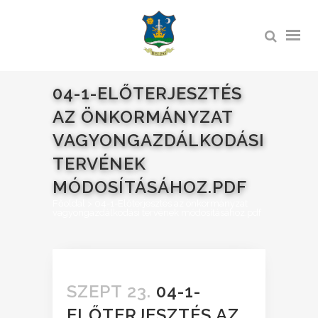
04-1-ELŐTERJESZTÉS
AZ ÖNKORMÁNYZAT
VAGYONGAZDÁLKODÁSI
TERVÉNEK
MÓDOSÍTÁSÁHOZ.PDF
Főoldal
>
04-1-Előterjesztés az önkormányzat
vagyongazdálkodási tervének módosításához.pdf
SZEPT 23.
04-1-
ELŐTERJESZTÉS AZ