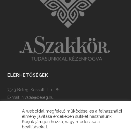
ELÉRHETŐSÉGEK
7543 Beleg, Kossuth L. u. 81.
E-mail:
hivatal@beleg.hu
Tel: +36 82 385 454
A weboldal megfelelő működése, és a felhasználói
élmény javítása érdekében sütiket használunk.
Kérjük járuljon hozzá, vagy módosítsa a
beállításokat.